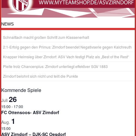
NEWS
Schnaittach macht großen Schritt zum Klassenerhalt
2:1-Erfolg gegen den Primus: Zirndorf beendet Negativserie gegen Kalchreuth
Knapper Heimsieg über Zirndorf: ASV Vach festigt Platz als „Best of the Rest“
Pleite trotz Chancenplus: Zirndorf unterliegt effektiver SGV 1883
Zirndorf belohnt sich nicht und teilt die Punkte
Kommende Spiele
26
Juli
15:00
-
17:00
FC Ottensoos- ASV Zirndorf
1
Aug.
15:00
ASV Zirndorf – DJK-SC Oesdorf