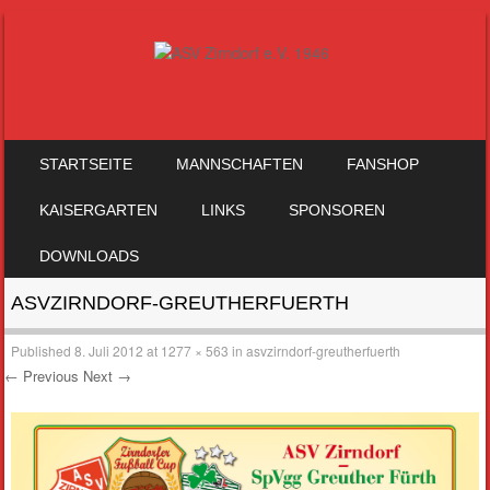
SKIP TO CONTENT
STARTSEITE
MANNSCHAFTEN
FANSHOP
MENU
KAISERGARTEN
LINKS
SPONSOREN
DOWNLOADS
ASVZIRNDORF-GREUTHERFUERTH
Published
8. Juli 2012
at
1277 × 563
in
asvzirndorf-greutherfuerth
← Previous
Next →