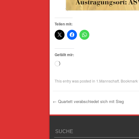
Teilen mit:
Gefällt mir:
Wird
geladen …
This entry was posted in
1.Mannschaft
. Bookmark
←
Quartett verabschiedet sich mit Sieg
Post navigation
SUCHE