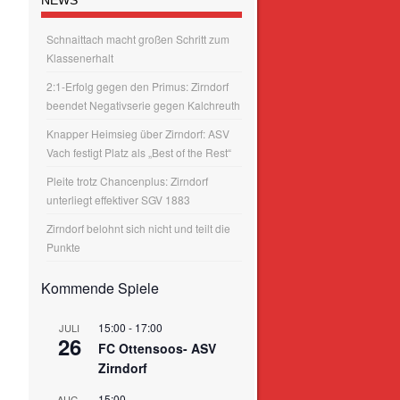
Schnaittach macht großen Schritt zum
Klassenerhalt
2:1-Erfolg gegen den Primus: Zirndorf
beendet Negativserie gegen Kalchreuth
Knapper Heimsieg über Zirndorf: ASV
Vach festigt Platz als „Best of the Rest“
Pleite trotz Chancenplus: Zirndorf
unterliegt effektiver SGV 1883
Zirndorf belohnt sich nicht und teilt die
Punkte
Kommende Spiele
15:00
-
17:00
JULI
26
FC Ottensoos- ASV
Zirndorf
15:00
AUG.