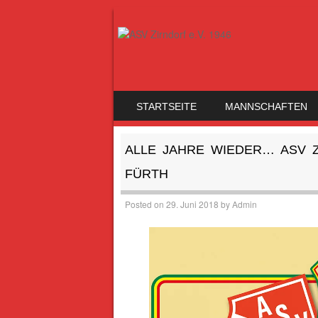
SKIP TO CONTENT
STARTSEITE
MANNSCHAFTEN
MENU
ALLE JAHRE WIEDER… ASV 
FÜRTH
Posted on
29. Juni 2018
by
Admin