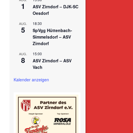
1
ASV Zirndorf – DJK-SC
Oesdorf
18:30
AUG.
5
SpVgg Hüttenbach-
Simmelsdorf – ASV
Zirndorf
15:00
AUG.
8
ASV Zirndorf – ASV
Vach
Kalender anzeigen