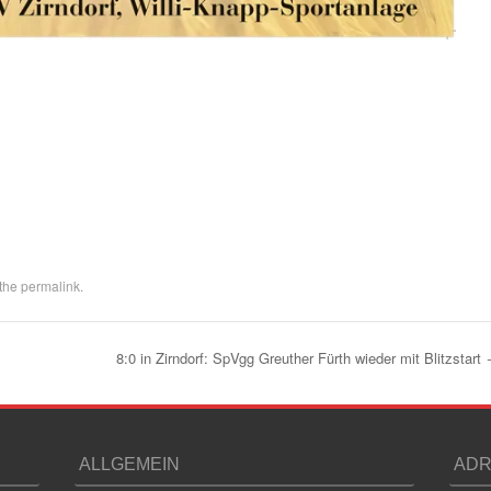
 the
permalink
.
8:0 in Zirndorf: SpVgg Greuther Fürth wieder mit Blitzstart
ALLGEMEIN
ADR