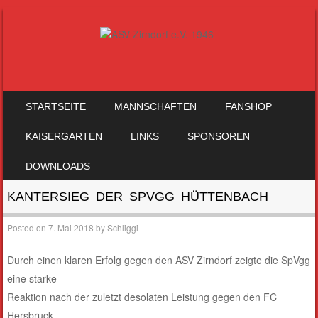
SKIP TO CONTENT
STARTSEITE
MANNSCHAFTEN
FANSHOP
MENU
KAISERGARTEN
LINKS
SPONSOREN
DOWNLOADS
KANTERSIEG DER SPVGG HÜTTENBACH
Posted on
7. Mai 2018
by
Schliggi
Durch einen klaren Erfolg gegen den ASV Zirndorf zeigte die SpVgg
eine starke
Reaktion nach der zuletzt desolaten Leistung gegen den FC
Hersbruck.