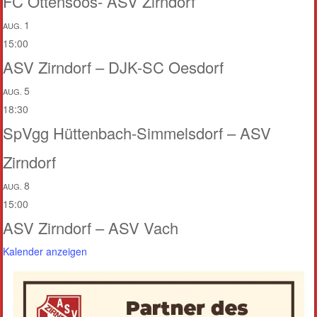
FC Ottensoos- ASV Zirndorf
1
AUG.
15:00
ASV Zirndorf – DJK-SC Oesdorf
5
AUG.
18:30
SpVgg Hüttenbach-Simmelsdorf – ASV
Zirndorf
8
AUG.
15:00
ASV Zirndorf – ASV Vach
Kalender anzeigen