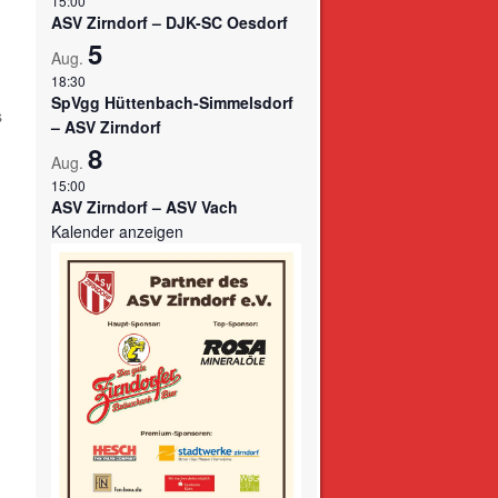
15:00
ASV Zirndorf – DJK-SC Oesdorf
5
Aug.
18:30
SpVgg Hüttenbach-Simmelsdorf
s
– ASV Zirndorf
8
Aug.
15:00
ASV Zirndorf – ASV Vach
Kalender anzeigen