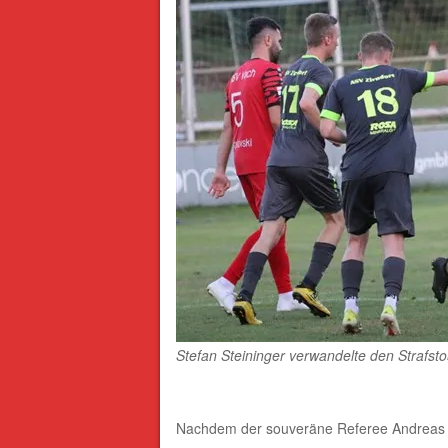
Stefan Steininger verwandelte den Strafs
Nachdem der souveräne Referee Andreas He