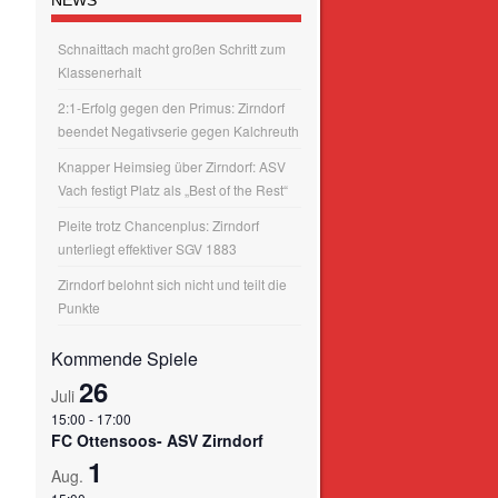
Schnaittach macht großen Schritt zum
Klassenerhalt
2:1-Erfolg gegen den Primus: Zirndorf
beendet Negativserie gegen Kalchreuth
Knapper Heimsieg über Zirndorf: ASV
Vach festigt Platz als „Best of the Rest“
Pleite trotz Chancenplus: Zirndorf
unterliegt effektiver SGV 1883
Zirndorf belohnt sich nicht und teilt die
Punkte
Kommende Spiele
26
Juli
15:00
-
17:00
FC Ottensoos- ASV Zirndorf
1
Aug.