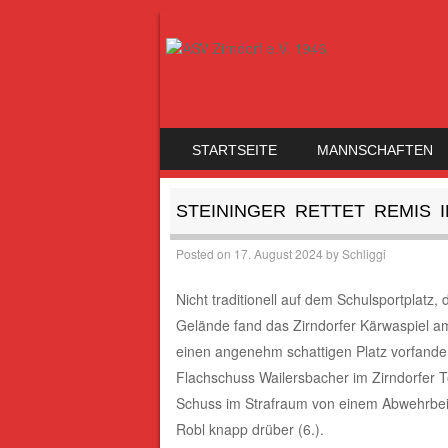
SKIP TO CONTENT
STARTSEITE
MANNSCHAFTEN
MENU
STEININGER RETTET REMIS 
Posted on
17. August 2024
by
Schliggi
Nicht traditionell auf dem Schulsportplatz,
Gelände fand das Zirndorfer Kärwaspiel am
einen angenehm schattigen Platz vorfanden
Flachschuss Wailersbacher im Zirndorfer 
Schuss im Strafraum von einem Abwehrbein
Robl knapp drüber (6.).