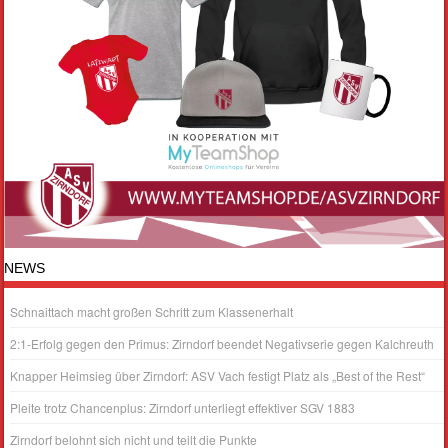
NEWS
Schnaittach macht großen Schritt zum Klassenerhalt
2:1-Erfolg gegen den Primus: Zirndorf beendet Negativserie gegen Kalchreuth
Knapper Heimsieg über Zirndorf: ASV Vach festigt Platz als „Best of the Rest“
Pleite trotz Chancenplus: Zirndorf unterliegt effektiver SGV 1883
Zirndorf belohnt sich nicht und teilt die Punkte