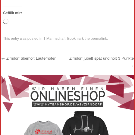
Gefällt mir:
Wird
geladen …
This entry was posted in
1.Mannschaft
. Bookmark the
permalink
.
←
Zirndorf überholt Lauterhofen
Zirndorf jubelt spät und holt 3 Punkte
→
Post navigation