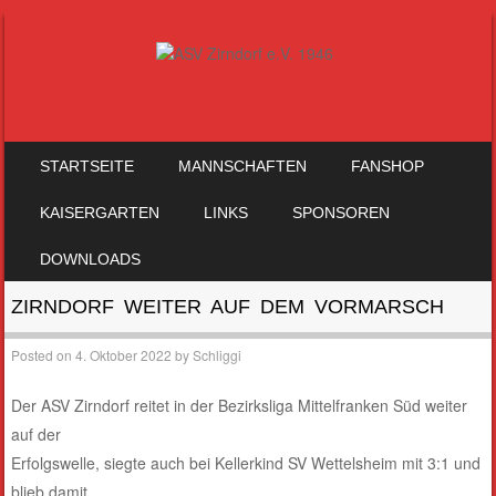
SKIP TO CONTENT
STARTSEITE
MANNSCHAFTEN
FANSHOP
MENU
KAISERGARTEN
LINKS
SPONSOREN
DOWNLOADS
ZIRNDORF WEITER AUF DEM VORMARSCH
Posted on
4. Oktober 2022
by
Schliggi
Der ASV Zirndorf reitet in der Bezirksliga Mittelfranken Süd weiter
auf der
Erfolgswelle, siegte auch bei Kellerkind SV Wettelsheim mit 3:1 und
blieb damit