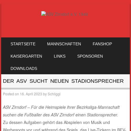
SKIP TO CONTENT
STARTSEITE
MANNSCHAFTEN
FANSHOP
MENU
KAISERGARTEN
LINKS
SPONSOREN
DOWNLOADS
DER ASV SUCHT NEUEN STADIONSPRECHER
Posted on
16. April 2023
by
Schliggi
ASV Zirndorf – Für die Heimspiele ihrer Bezirksliga-Mannschaft
suchen die Fußballer des ASV Zirndorf einen Stadionsprecher.
Zu dessen Aufgaben gehört das Abspielen von Musik und
Werbespots vor und während des Spiels, das Live-Tickern im BFV-