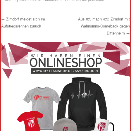
←
Zirndorf meldet sich im
Aus 0:3 mach 4:3: Zirndorf mit
Aufstiegsrennen zurück
Wahnsinns-Comeback gegen
Post navigation
Dittenheim
→