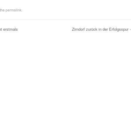
 the
permalink
.
bt erstmals
Zirndorf zurück in der Erfolgsspur