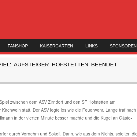
FANSHOP
KAISERGARTEN
LINKS
SPONSOREN
IEL: AUFSTEIGER HOFSTETTEN BEENDET
Spiel zwischen dem ASV Zirndorf und den SF Hofstetten am
Kirchweih statt. Der ASV legte los wie die Feuerwehr. Lange traf nach
lmann in der vierten Minute besser machte und die Kugel an Gäste-
orfer durch Vornehm und Sokoli. Dann, wie aus dem Nichts, spielten di