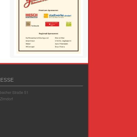
ESSE
acher Straße 51
Zirndorf