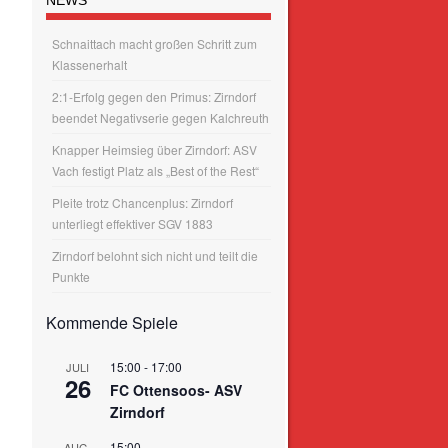
Schnaittach macht großen Schritt zum
Klassenerhalt
2:1-Erfolg gegen den Primus: Zirndorf
beendet Negativserie gegen Kalchreuth
Knapper Heimsieg über Zirndorf: ASV
Vach festigt Platz als „Best of the Rest“
Pleite trotz Chancenplus: Zirndorf
unterliegt effektiver SGV 1883
Zirndorf belohnt sich nicht und teilt die
Punkte
Kommende Spiele
15:00
-
17:00
JULI
26
FC Ottensoos- ASV
Zirndorf
15:00
AUG.