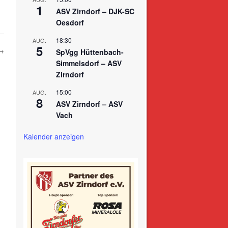
1
ASV Zirndorf – DJK-SC
Oesdorf
18:30
AUG.
5
→
SpVgg Hüttenbach-
Simmelsdorf – ASV
Zirndorf
15:00
AUG.
8
ASV Zirndorf – ASV
Vach
Kalender anzeigen