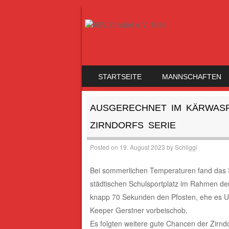
SKIP TO CONTENT
STARTSEITE
MANNSCHAFTEN
MENU
AUSGERECHNET IM KÄRWASP
ZIRNDORFS SERIE
Posted on
19. August 2023
by
Schliggi
Bei sommerlichen Temperaturen fand das 
städtischen Schulsportplatz im Rahmen der 
knapp 70 Sekunden den Pfosten, ehe es Ul
Keeper Gerstner vorbeischob.
Es folgten weitere gute Chancen der Zirnd