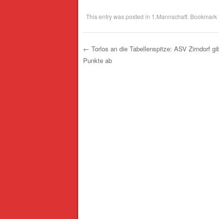
geladen …
This entry was posted in
1.Mannschaft
. Bookmark
←
Torlos an die Tabellenspitze: ASV Zirndorf gi
Punkte ab
Post navigation