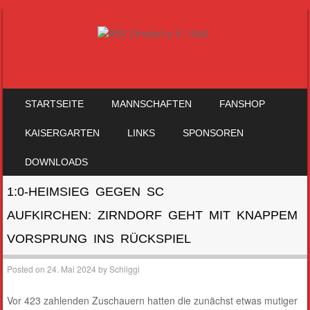
SKIP TO CONTENT
STARTSEITE
MANNSCHAFTEN
FANSHOP
MENU
KAISERGARTEN
LINKS
SPONSOREN
DOWNLOADS
1:0-HEIMSIEG GEGEN SC
AUFKIRCHEN: ZIRNDORF GEHT MIT KNAPPEM
VORSPRUNG INS RÜCKSPIEL
Posted on
24. Mai 2024
by
Schliggi
Vor 423 zahlenden Zuschauern hatten die zunächst etwas mutiger