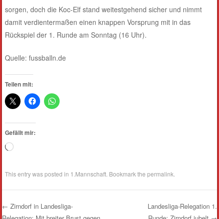
sorgen, doch die Koc-Elf stand weitestgehend sicher und nimmt
damit verdientermaßen einen knappen Vorsprung mit in das
Rückspiel der 1. Runde am Sonntag (16 Uhr).
Quelle: fussballn.de
Teilen mit:
Gefällt mir:
Wird
geladen …
This entry was posted in
1.Mannschaft
. Bookmark the
permalink
.
←
Zirndorf in Landesliga-
Landesliga-Relegation 1.
Relegation: Mit breiter Brust gegen
Runde: Zirndorf jubelt
→